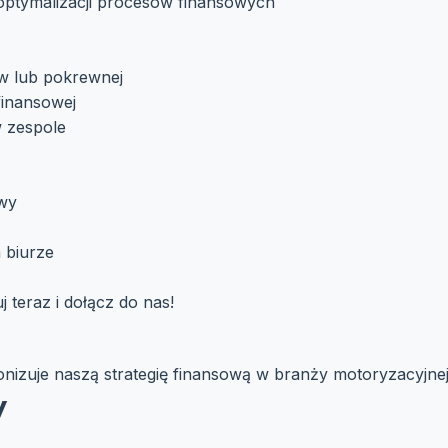
optymalizacji procesów finansowych
ów lub pokrewnej
finansowej
w zespole
owy
 biurze
 teraz i dołącz do nas!
nizuje naszą strategię finansową w branży motoryzacyjnej
y