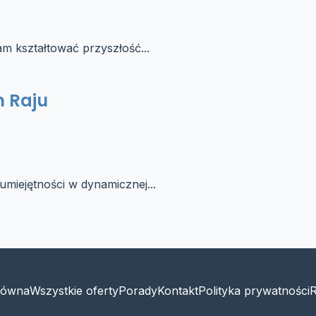
 kształtować przyszłość...
m Raju
umiejętności w dynamicznej...
łówna
Wszystkie oferty
Porady
Kontakt
Polityka prywatności
R